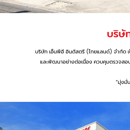
บริษั
บริษัท เอ็นพีอี อินดัสตรี (ไทยแลนด์) จำกัด 
และพัฒนาอย่างต่อเนื่อง ควบคุมตรวจสอบ
“มุ่งม