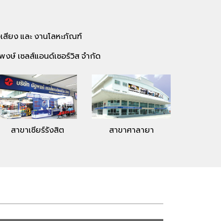
งเสียง และ งานโลหะภัณฑ์
ฐพงษ์ เซลส์แอนด์เซอร์วิส จำกัด
สาขาเซียร์รังสิต
สาขาศาลายา