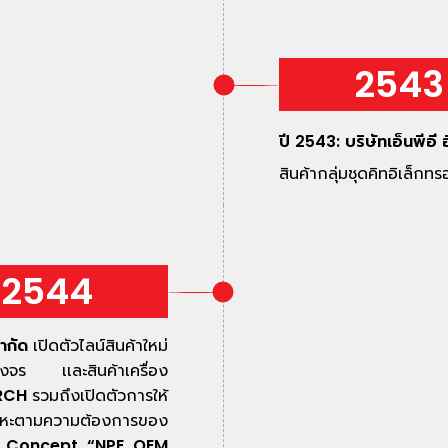
2543
ปี 2543: บริษัทเอ็นพีอี
สินค้ากลุ่มชุดคิทอิเล็กท
2544
จำกัด
เปิดตัวไลน์สินค้าใหม่
บวงจร เเละสินค้าเครื่อง
RCH
รวมถึงเปิดตัวการให้
โลหะตามความต้องการของ
 Concept “NPE OEM