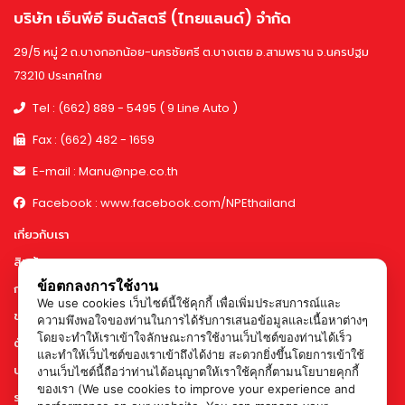
บริษัท เอ็นพีอี อินดัสตรี (ไทยแลนด์) จำกัด
29/5 หมู่ 2 ถ.บางกอกน้อย-นครชัยศรี ต.บางเตย อ.สามพราน จ.นครปฐม
73210 ประเทศไทย
Tel : (662) 889 - 5495 ( 9 Line Auto )
Fax : (662) 482 - 1659
E-mail : Manu@npe.co.th
Facebook : www.facebook.com/NPEthailand
เกี่ยวกับเรา
สินค้า
ข้อตกลงการใช้งาน
การทำงานและกำลังการผลิต
We use cookies เว็บไซต์นี้ใช้คุกกี้ เพื่อเพิ่มประสบการณ์และ
ข่าวสาร & กิจกรรม
ความพึงพอใจของท่านในการได้รับการเสนอข้อมูลและเนื้อหาต่างๆ
โดยจะทำให้เราเข้าใจลักษณะการใช้งานเว็บไซต์ของท่านได้เร็ว
ตัวอย่างผลงาน
และทำให้เว็บไซต์ของเราเข้าถึงได้ง่าย สะดวกยิ่งขึ้นโดยการเข้าใช้
บทความ
งานเว็บไซต์นี้ถือว่าท่านได้อนุญาตให้เราใช้คุกกี้ตามนโยบายคุกกี้
ของเรา (We use cookies to improve your experience and
ร่วมงานกับเรา