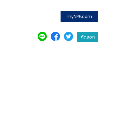
myNPE.com
คัดลอก