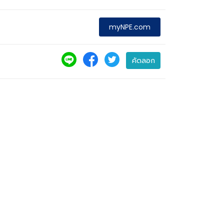
myNPE.com
คัดลอก